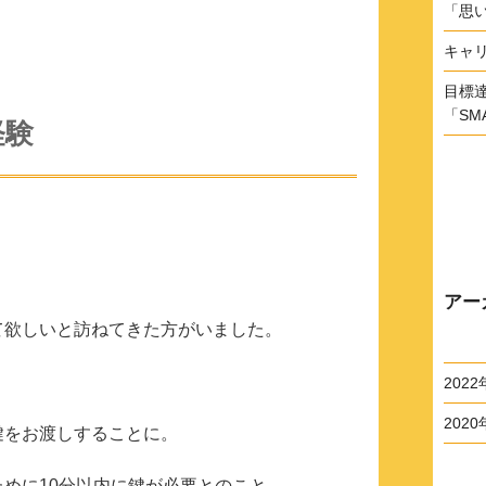
「思
キャ
目標
「SM
経験
。
アー
て欲しいと訪ねてきた方がいました。
2022
2020
鍵をお渡しすることに。
めに10分以内に鍵が必要とのこと。