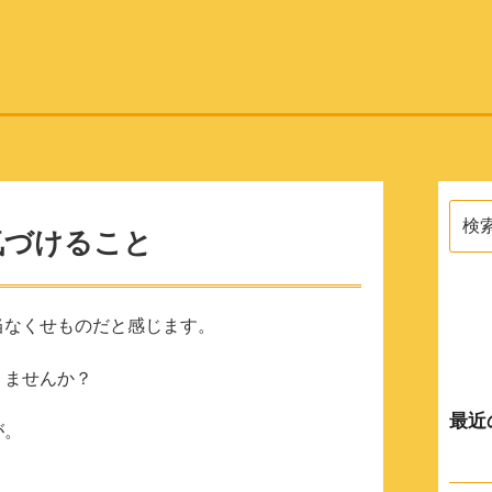
検
索:
気づけること
当なくせものだと感じます。
りませんか？
最近
が。