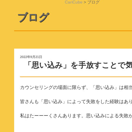
CariCube
>
ブログ
ブログ
投
2022年9月21日
稿
「思い込み」を手放すことで
日:
カウンセリングの場面に限らず、「思い込み」は相
皆さんも「思い込み」によって失敗をした経験はあ
私はたーーーくさんあります。思い込みによる失敗