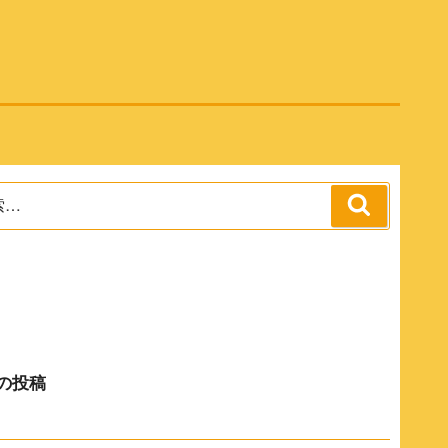
検
索
の投稿