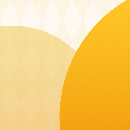
コ
ン
テ
ン
ツ
へ
ス
キ
ッ
プ