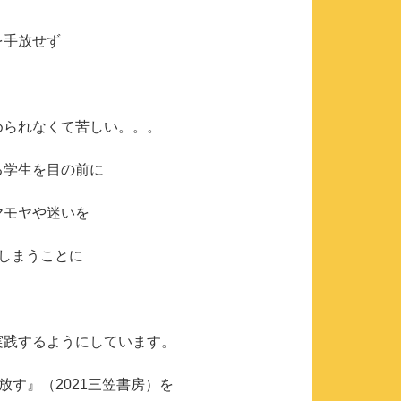
を手放せず
められなくて苦しい。。。
る学生を目の前に
ヤモヤや迷いを
しまうことに
実践するようにしています。
手放す』（2021三笠書房）を